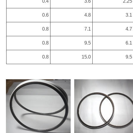
0.4
3.6
2.25
0.6
4.8
3.1
0.8
7.1
4.7
0.8
9.5
6.1
0.8
15.0
9.5