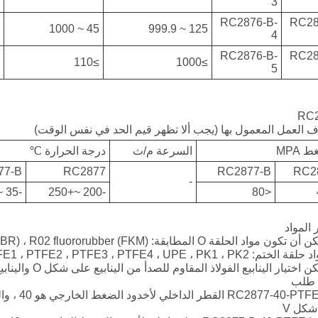
3
RC2876-B-
RC28
Slovenski
45 ~ 1000
125 ~ 999.9
4
RC2876-B-
RC28
मराठी
≥110
≥1000
5
Srpski језик
RC
العمل المعمول بها (يجب ألا تظهر قيم الحد في نفس الوقت)
 MPA
السرعة م/ث
درجة الحرارة ℃
77-B
RC2877
RC2877-B
RC2
-
-35 ~+250
-200 ~+250
<80
 المواد
 طلب
شكل V