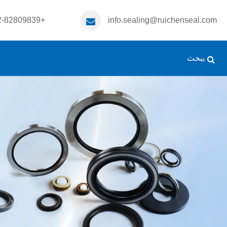
+86-532-82809839
info.sealing@ruichenseal.com
يبحث