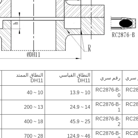
Latine
Қазақша
Euskal
Azərbaycan
النطاق القياسي
النطاق الممتد
Slovenský jazyk
 سري
رقم سري
DH11
DH11
RC2876-B-
RC28
10 ~ 40
10 ~ 13.9
0
Македонски
RC2876-B-
RC28
13 ~ 200
14 ~ 24.9
Lietuvos
1
RC2876-B-
RC28
18 ~ 400
25 ~ 45.9
Eesti Keel
2
RC2876-B-
RC28
28 ~ 700
46 ~ 124.9
Română