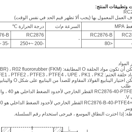
ελληνικά
 وتطبيقات المنتج:
RC
العمل المعمول بها (يجب ألا تظهر قيم الحد في نفس الوقت)
український
 MPA
السرعة م/ث
درجة الحرارة ℃
Javanese
76-B
RC2876
RC2876-B
RC2
-
-35 ~+250
-200 ~+250
<80
فارسی
தமிழ்
 المواد
తెలుగు
नेपाली
 طلب
.
Burmese
ببر
ة: إذا اخترت النطاق الموسع ، فيرجى استخدام رقم السلسلة.
български
ລາວ