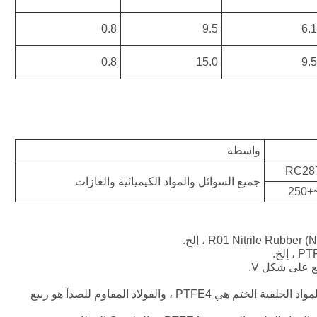
0.8
9.5
6.1
0.8
15.0
9.5
واسطة
RC28
جميع السوائل والمواد الكيميائية والغازات
RC2877-40-PTFE4+V القطر الداخلي لأخدود الضغط الخارجي هو 40 ، والمواد الحلقية الختم هي PTFE4 ، والفولاذ المقاوم للصدأ هو ربيع