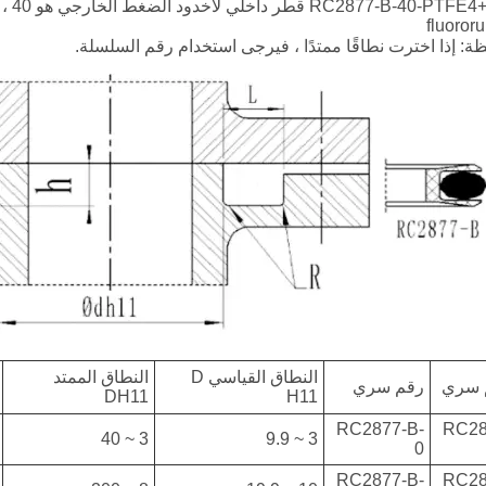
fluoror
ة: إذا اخترت نطاقًا ممتدًا ، فيرجى استخدام رقم السلسلة.
النطاق القياسي D
النطاق الممتد
 سري
رقم سري
DH11
H11
RC2877-B-
RC28
3 ~ 40
3 ~ 9.9
0
RC2877-B-
RC28