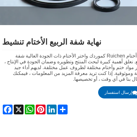
Nederlands
ภาษาไทย
نهاية شفة الربيع الأختام تنشيط
Polski
اختر أختام Ruichen كموردك واختر الأختام ذات الجودة العالية شفة
한국어
ع. نعلق أهمية كبيرة لبحث المنتج وتطويره وضمان الجودة في الإنتاج ،
 مواد ختم وأختام مختلفة لظروف عمل مختلفة. لديهم أداء جيد
Svenska
ة وموثوقية. إذا كنت تريد معرفة المزيد من المعلومات ، فيمكنك
ال بنا في أي وقت ، أو تخصيصها.
magyar
إرسال استفسار
Malay
ebook
WhatsApp
X
Pinterest
LinkedIn
Share
বাংলা ভাষার
Dansk