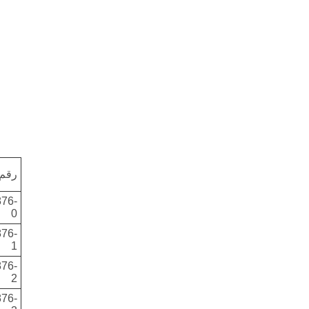
رقم
76-
0
76-
1
76-
2
76-