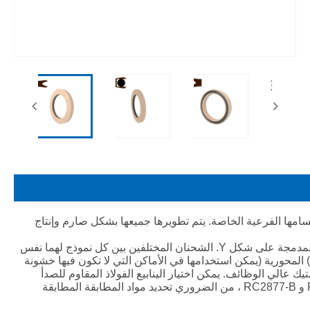
سامها الفرعية الخاصة. يتم تطويرها جميعها بشكل صارم وإنتاج
RC2876 و RC2877 هما عموم ، و RC2876-B و RC2877-B هي الأختام المدمجة على شكل Y. الشحنان المختلفين بين كل نموذج لهما نفس
ة) المحورية (يمكن استخدامها في الأماكن التي لا تكون فيها خشونة
يك عالي الوظائف. يمكن اختيار الينابيع الفولاذ المقاوم للصدأ
كينابيع على شكل حرف V والينابيع على شكل O. وعند استخدام RC2876-B و RC2877-B ، من الضروري تحديد مواد المطابقة المطابقة