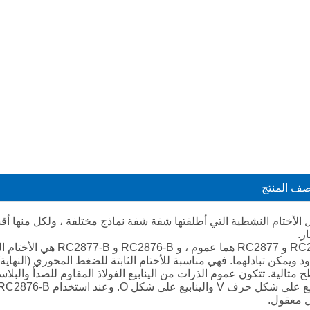
Suomi
हिन्दी
Pilipino
Türkçe
Gaeilge
العربية
ف المنتج
Indonesia
Norsk‎
الأختام النشطية التي أطلقتها شفة شفة نماذج مختلفة ، ولكل منها أق
ار.
تمل
ود ويمكن تبادلهما. فهي مناسبة للأختام الثابتة للضغط المحوري (النهاي
 مثالية. تتكون عموم الذرات من الينابيع الفولاذ المقاوم للصدأ والبلاست
český
 معقول.