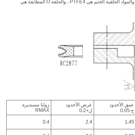
RC2877-B-40-PTFE4+R02 قطر داخلي لأخدود الضغط الخارجي هو 40 ، والمواد الحلقية الختم هي PTFE4 ، والحلقة O المطابقة هي
عمق الأخدود
عرض الأخدود
زوايا مستديرة
RMAX
ح
-0.05
ل
+0.2
0.4
2.4
1.45