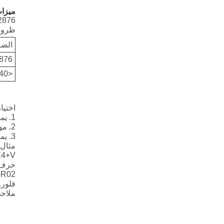
ميزات
2876
ظروف 
الضغط
876
<40
اختيار
1. يمكن أن تكون مواد الحلقة O المطابقة: R01 Nitrile Rubber (NBR) ، R02 fluororubber (FKM) ، إلخ.
2. مواد حلقة الختم: PTFE1 ، PTFE2 ، PTFE3 ، PTFE4 ، UPE ، PK1 ، PK2 ، إلخ.
3. يمكن اختيار الينابيع الفولاذ المقاوم للصدأ من الينابيع على شكل O والينابيع على شكل V.
مثال
حرف V
فلورو
ملاحظ