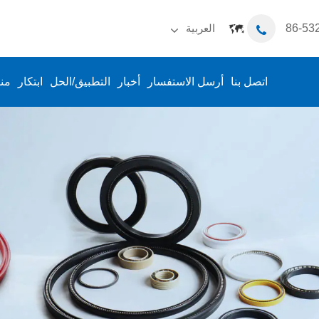
العربية
English
اتصل بنا
أرسل الاستفسار
أخبار
التطبيق/الحل
ابتكار
من
Español
Português
русский
Français
日本語
Deutsch
tiếng Việt
Italiano