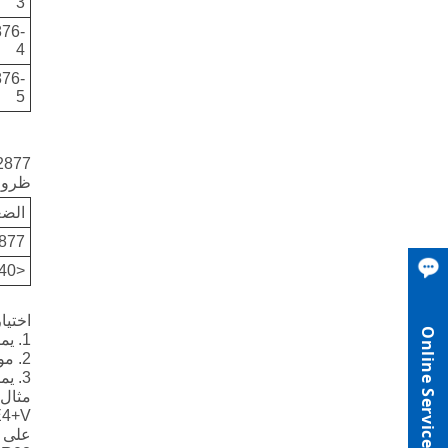
3
76-
4
76-
5
2877
ظروف 
الضغط
877
<40
اختيار
Online Service
1. يمكن أن تكون مواد الحلقة O المطابقة: R01 Nitrile Rubber (NBR) ، R02 fluororubber (FKM) ، إلخ.
2. مواد حلقة الختم: PTFE1 ، PTFE2 ، PTFE3 ، PTFE4 ، UPE ، PK1 ، PK2 ، إلخ.
3. يمكن اختيار الينابيع الفولاذ المقاوم للصدأ من الينابيع على شكل O والينابيع على شكل V.
مثال
على 